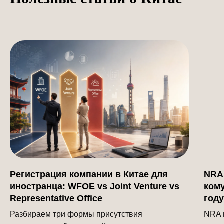
Регистрация компании в Китае для
NRA 
иностранца: WFOE vs Joint Venture vs
кому
Representative Office
год
Разбираем три формы присутствия
NRA и