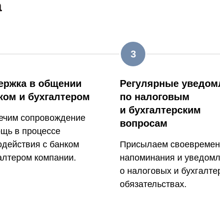
а
ержка в общении
Регулярные уведом
ком и бухгалтером
по налоговым
и бухгалтерским
ечим сопровождение
вопросам
ощь в процессе
одействия с банком
Присылаем своевреме
алтером компании.
напоминания и уведом
о налоговых и бухгалте
обязательствах.