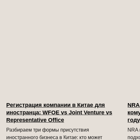
Регистрация компании в Китае для
NRA 
иностранца: WFOE vs Joint Venture vs
кому
Representative Office
год
Разбираем три формы присутствия
NRA и
иностранного бизнеса в Китае: кто может
подхо