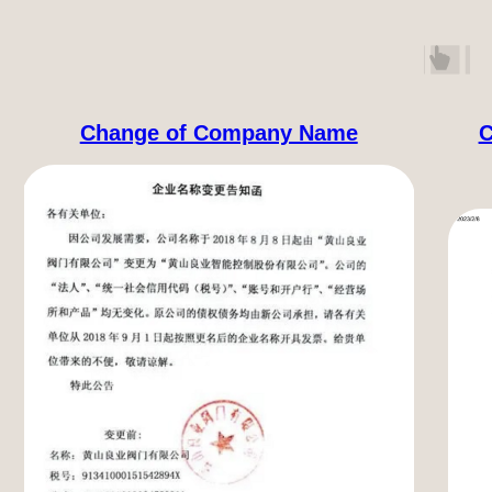
Change of Company Name
C