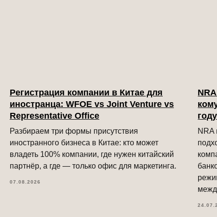
Регистрация компании в Китае для
NRA 
иностранца: WFOE vs Joint Venture vs
кому
Representative Office
год
Разбираем три формы присутствия
NRA и
иностранного бизнеса в Китае: кто может
подхо
владеть 100% компании, где нужен китайский
комп
партнёр, а где — только офис для маркетинга.
банк
режи
07.08.2026
межд
24.07.