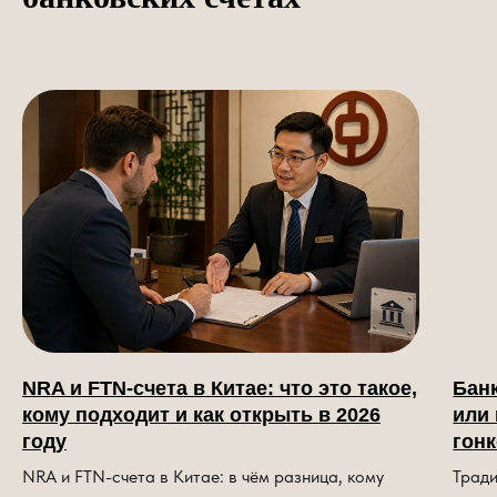
NRA и FTN-счета в Китае: что это такое,
Бан
кому подходит и как открыть в 2026
или 
году
гон
NRA и FTN-счета в Китае: в чём разница, кому
Тради