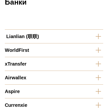
Банки
Lianlian (联联)
WorldFirst
xTransfer
Airwallex
Aspire
Currenxie