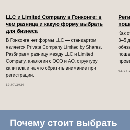
LLC и Limited Company в Гонконге: в
Реги
чем разница и какую форму выбрать
пош
для бизнеса
Как 
В Гонконге нет формы LLC — стандартом
3–5 д
является Private Company Limited by Shares.
обяз
Разбираем разницу между LLC и Limited
поша
Company, аналогии с ООО и АО, структуру
пров
капитала и на что обратить внимание при
02.07.
регистрации.
10.07.2026
Почему стоит выбрать