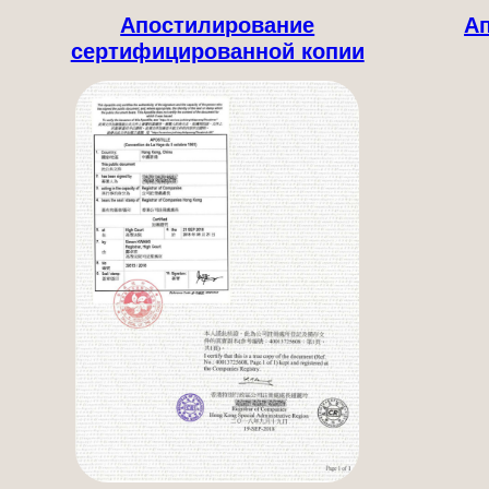
Апостилирование
А
сертифицированной копии