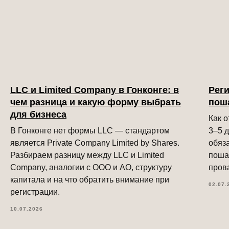
LLC и Limited Company в Гонконге: в
Реги
чем разница и какую форму выбрать
пош
для бизнеса
Как 
В Гонконге нет формы LLC — стандартом
3–5 д
является Private Company Limited by Shares.
обяз
Разбираем разницу между LLC и Limited
поша
Company, аналогии с ООО и АО, структуру
пров
капитала и на что обратить внимание при
02.07.
регистрации.
10.07.2026