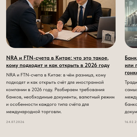
NRA и FTN-счета в Китае: что это такое,
Банк
кому подходит и как открыть в 2026 году
или 
гонк
NRA и FTN-счета в Китае: в чём разница, кому
подходят и как открыть счёт для иностранной
Тради
компании в 2026 году. Разбираем требования
самы
банков, необходимые документы, валютный режим
межд
и особенности каждого типа счёта для
банко
международной торговли.
докум
24.07.2026
16.02.