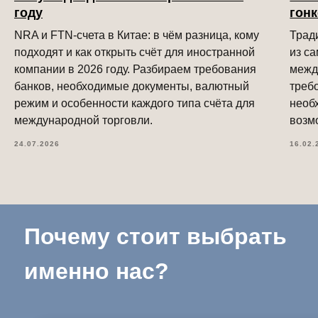
году
гон
NRA и FTN-счета в Китае: в чём разница, кому
Трад
подходят и как открыть счёт для иностранной
из с
компании в 2026 году. Разбираем требования
межд
банков, необходимые документы, валютный
треб
режим и особенности каждого типа счёта для
необ
международной торговли.
возм
24.07.2026
16.02.
Почему стоит выбрать
именно нас?