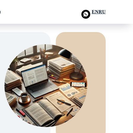
ы
EN
RU