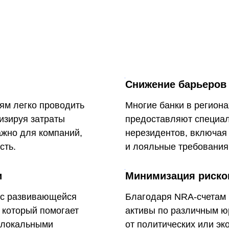
Снижение барьеров 
ям легко проводить
Многие банки в региона
изируя затраты
предоставляют специа
ажно для компаний,
нерезидентов, включая
сть.
и лояльные требования 
и
Минимизация риско
х с развивающейся
Благодаря NRA-счетам 
 который помогает
активы по различным ю
 локальными
от политических или эк