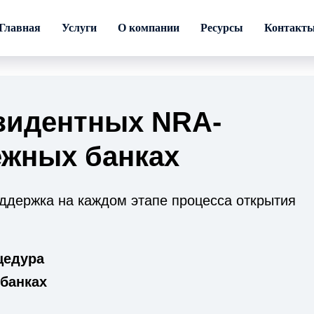
Главная
Услуги
О компании
Ресурсы
Контакт
зидентных NRA-
ежных банках
держка на каждом этапе процесса открытия
цедура
 банках